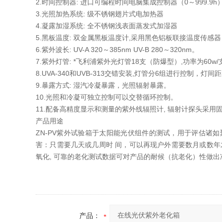
2.时间控制器: 进口可编程时间电脑集成控制器（0～999
3.光照加热系统: 级不锈钢翅片式电加热器
4.凝露加湿系统: 全不锈钢浅表面蒸发式加湿器
5.黑板温度: 双金属黑板温度计,采用黑色铝板联接温度传
6.紫外波长: UV-A 320～385nm UV-B 280～320nm。
7.紫外灯管: *飞利浦紫外光灯管18支（防爆型）,功率为60w/
8.UVA-340和UVB-313交错安装,灯管分6组进行控制，
9.暴露方式: 湿汽冷凝暴露，光照辐射暴露。
10.光照和冷凝可独立控制可以交替循环控制。
11.配备高精度显示和测量的紫外线辐照计, 辐射计探头采
产品用途
ZN-PV紫外试验箱于太阳能光伏组件的测试，用于评估诸
害：只需要几天或几周时 间，可以再现户外需要数月或数年
氧化, 可靠的老化测试数据可对产品的耐候（抗老化）性做
产品：