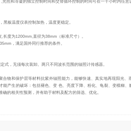
.9h）,光照和冷凝的独立控制时间和交替循环控制的时间可在一千小时内任意
感器，黑板温度仪表控制加热，温度更稳定。
支,长度为1200mm,直径为38mm（标准尺寸）。
灯间距35mm，满足国外同行推荐的条件。
用固定式，无须每次装卸。两只不同波长范围的辐照计传感器。
如聚合物和保护层等材料抗紫外辐照能力，能够快速、真实地再现阳光、
才能产生的破坏：包括褪色、变 色、亮度下降、粉化、龟裂、变模糊、
出准确的相关性预测，并有助于材料及配方的筛选、优化。