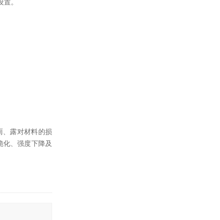
设置。
雨、露对材料的损
脆化、强度下降及