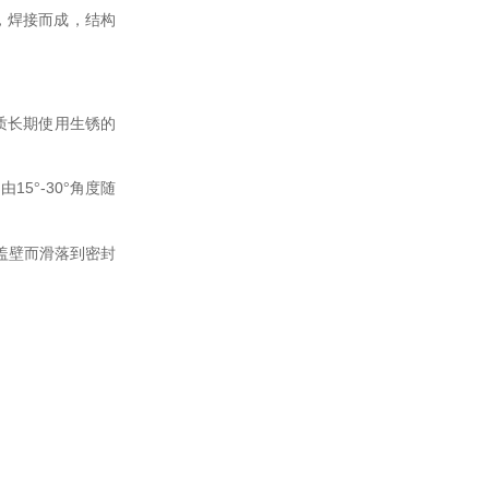
，焊接而成，结构
质长期使用生锈的
15
-30
品由
°
°角度随
盖壁而滑落到密封