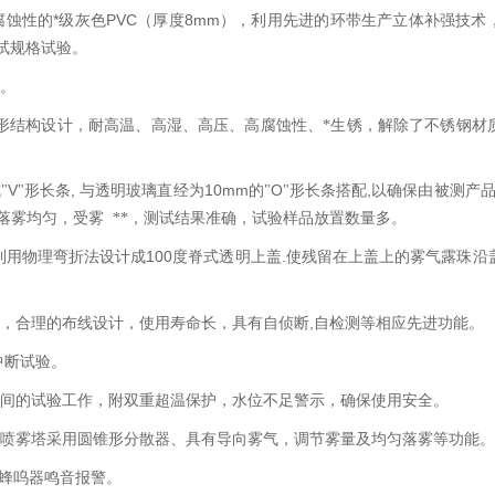
*
PVC
8mm
腐蚀性的
级灰色
（厚度
），利用先进的环带生产立体补强技术
试规格试验。
。
形结构设计，耐高温、高湿、高压、高腐蚀性、*生锈，解除了不锈钢材
V
,
10mm
O
,
"
"形长条
与透明玻璃直经为
的"
"形长条搭配
以确保由被测产
落雾均匀，受雾
**，测试结果准确，试验样品放置数量多。
100
.
利用物理弯折法设计成
度脊式透明上盖
使残留在上盖上的雾气露珠沿
,
料，合理的布线设计，使用寿命长，具有自侦断
自检测等相应先进功能。
中断试验。
间的试验工作，附双重超温保护，水位不足警示，确保使用安全。
喷雾塔采用圆锥形分散器、具有导向雾气，调节雾量及均匀落雾等功能。
蜂呜器鸣音报警。