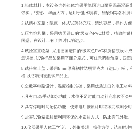
1.
箱体材料：本设备内外箱体均采用德国进口耐高温高湿高
强实，*变形，华丽大方，适用于盐水喷雾、醋酸铜等各种测
2.
试药补充瓶：隐藏一体式试药补充瓶，清洗容易，操作方便
3.
*
PVC
压力饱和桶：采用德国进口的
级灰色
材质，精致的罐
困惑。在设计上有了跨时代的进步。
4.
:
*
PVC
试验室置物架
采用德国进口的
级灰色
材质精致设计成
.
意调整
试验样品架采用平面分度式，可任意调整角度，四面
5.
5mm
试验室上盖：采用
厚高韧性透明亚克力（进口）板，
.
槽
以防滴到被测试产品上。
6.
全数字电路设计，温度控制准确，采用优质进口的电工材
7.
/
具有自动
手动加水功能，水位不足时能自动补充水位不会
8.
具有停电时间记忆功能，使来电后按原计时继续完成剩余时
9.
盐雾试验箱密封槽利用环保的水密封方式，防止雾气外泄。
10.
,
仪器采用人体工学设计，外形美观，操作方便，结束时
并