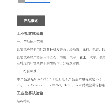
1
产品概述
工业盐雾试验箱
一、
产品适用范围
盐雾试验箱专门针对各种材质表面，经油漆、涂料、电镀、
盐雾试验箱广泛适用于五金、电镀、电子、化工、汽车、航
在特定的环境条件下的性能作出分析及评价。
二、符合标准
GB2423.17
Ka
本产品满足
《电工电子产品基本规程试验
》
75
JIS C5028-75
ISO3768
3769
3770
、
、
、
、
持续盐雾等标
工业盐雾试验箱
结构特点