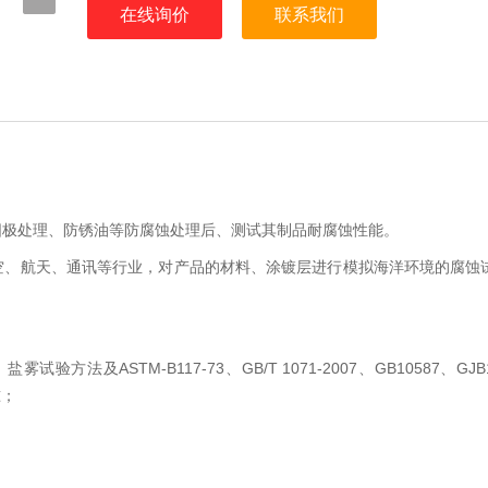
在线询价
联系我们
阳极处理、防锈油等防腐蚀处理后、测试其制品耐腐蚀性能。
空、航天、通讯等行业，对产品的材料、涂镀层进行模拟海洋环境的腐蚀
ASTM-B117-73
GB/T 1071-2007
GB10587
GJB
，盐雾试验方法及
、
、
、
准；