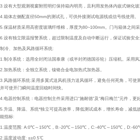
3.设有大型观测视窗附照明灯保持箱内明亮，且利用发热体内嵌式钢化
4.箱体左侧配直径50mm的测试孔，可供外接测试电源线或信号线使用。
5.保温材质采用高密度玻璃纤维棉，厚度为80~100mm。门与箱体之
6.设有独立限温报警系统，超过限制温度及自动中断运行，保证试验安
制冷、加热及风路循环系统:
1.制冷系统：选用全封闭法国泰康（或半封闭德国谷轮）压缩机。采用风
2.加热系统：全独立系统，镍铬合金电加热式加热器。
3.风路循环系统:采用多翼式送风机强力送风循环，避免任何死角，可
并可使开门瞬间温度回稳时间快。
4.电器控制系统：电器控制主件采用进口“施耐德"及“梅日梅兰"元件，更
5.升温、降温、系统*独立可提高效率，降低测试成本，增长寿命，减
能指标:
1.温度范围: A:0℃～150℃，B:-20℃～150℃，C:-40℃～150℃，D:-6
2.温度波动度: ≤±0.5℃