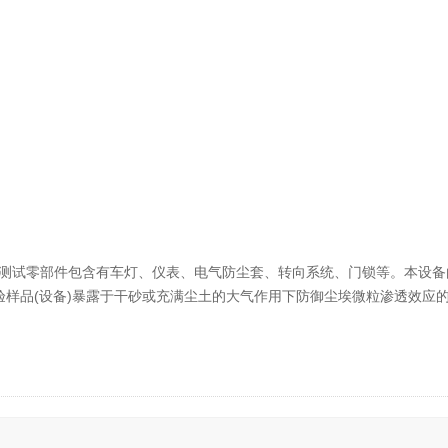
，测试零部件包含有车灯、仪表、电气防尘套、转向系统、门锁等。本设备
验样品(设备)暴露于干砂或充满尘土的大气作用下防御尘埃微粒渗透效应