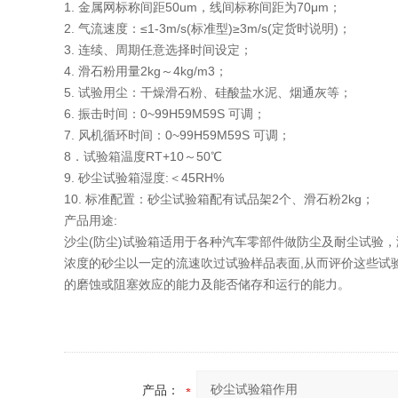
1. 金属网标称间距50um，线间标称间距为70μm；
2. 气流速度：≤1-3m/s(标准型)≥3m/s(定货时说明)；
3. 连续、周期任意选择时间设定；
4. 滑石粉用量2kg～4kg/m3；
5. 试验用尘：干燥滑石粉、硅酸盐水泥、烟通灰等；
6. 振击时间：0~99H59M59S 可调；
7. 风机循环时间：0~99H59M59S 可调；
8．试验箱温度RT+10～50℃
9. 砂尘试验箱湿度:＜45RH%
10. 标准配置：砂尘试验箱配有试品架2个、滑石粉2kg；
产品用途:
沙尘(防尘)试验箱适用于各种汽车零部件做防尘及耐尘试验
浓度的砂尘以一定的流速吹过试验样品表面,从而评价这些试
的磨蚀或阻塞效应的能力及能否储存和运行的能力。
产品：