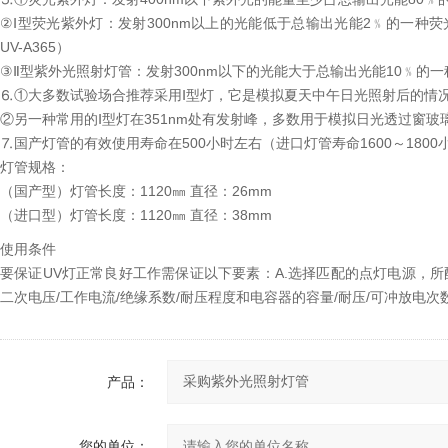
②Ⅰ型荧光紫外灯：发射300nm以上的光能低于总输出光能2﹪的一种荧光紫外灯。
UV-A365）
③Ⅱ型紫外光照射灯管：发射300nm以下的光能大于总输出光能10﹪的一
⒍①大多数试验场合推荐采用Ⅰ型灯，它是模拟夏天中午日光照射后的情况
②另一种常用的Ⅰ型灯在351nm处有发射峰，多数用于模拟日光透过窗玻
⒎国产灯管的有效使用寿命在500小时左右（进口灯管寿命1600～1800
灯管规格：
（国产型）灯管长度：1120㎜ 直径：26mm
（进口型）灯管长度：1120㎜ 直径：38mm
使用条件
要保证UV灯正常良好工作需保证以下要素：A.选择匹配的点灯电源，所
二次电压/工作电流/绝缘系数/耐压程度和电容器的容量/耐压/可冲放电
产品：
您的单位：