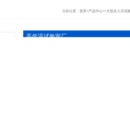
当前位置：
首页
>
产品中心
>>
大型步入式试
高低温试验室厂
型 号
所属分类
大型步入式试验室
报价
发布时间
2026-08-07
产品描述：
高低温试验室厂，采用先进的中文液晶显示画面触摸屏，
的程序设定，程序设定采用对话方式，操作简单、迅速。