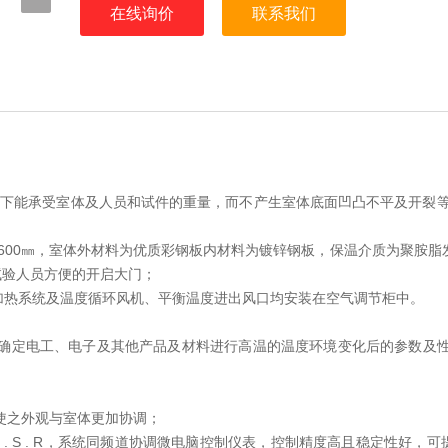
在线询价
联系我们
下能承受室体及人员和试件的重量，而不产生室体底面凹凸不平及开裂等。 
×1600㎜，室体外材料为优质彩钢板内材料为镀锌钢板，保温介质为聚胺
试验人员方便的开启大门；
的加热系统及温度循环风机、平衡温度进出风口均安装在空气调节柜中。
确定电工、电子及其他产品及材料进行高温的温度环境变化后的参数及性
，使之外观与室体更加协调；
D ＋S . S . R，系统同频道协调微电脑控制仪表，控制精度高且稳定性好