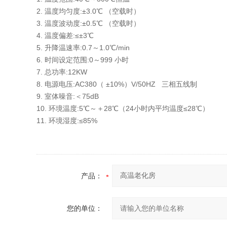
2. 温度均匀度:±3.0℃ （空载时）
3. 温度波动度:±0.5℃ （空载时）
4. 温度偏差:≤±3℃
5. 升降温速率:0.7～1.0℃/min
6. 时间设定范围:0～999 小时
7. 总功率:12KW
8. 电源电压:AC380（ ±10%）V/50HZ 三相五线制
9. 室体噪音:＜75dB
10. 环境温度:5℃～＋28℃（24小时内平均温度≤28℃）
11. 环境湿度:≤85%
产品：
您的单位：