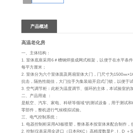
1
产品概述
高温老化房
一、主体结构：
1. 室体底座采用6＃槽钢焊接成网式框架，以便于在水平条件
每平方厘米；
2. 室体分为六个室体面及两扇室体大门，门尺寸为1500㎜
抗击，隔热性能佳，大门拉手为集装箱开启式门锁，以便于
3. 空气调节柜：此柜为温度调节、循环的主体，本试验室
二、产品用途 ：
是航空、汽车、家电、科研等领域*的测试设备，用于测试和
零部件，整机进行气候模拟试验。
三、电气控制系统：
1. 电器控制柜采用A3板喷塑，整体基本按室体来配合制作
2. 控制仪表采用全进口（日本RKC）高精度数显P . I . 