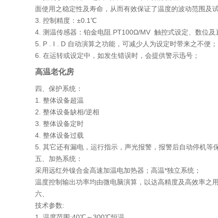
面使用之稳定性及寿命，从而有效保证了温度的波动范围及
3. 控制精度：±0.1℃
4. 测温传感器：铂金电阻.PT100Ω/MV 触控式设定、数位
5. P . I . D 自动演算之功能，可减少人为设定时带来之不便；
6. 在运转或设定中，如发生错误时，会提供警示迅号；
高温老化房
四、保护系统：
1. 整体设备超温
2. 整体设备缺相/逆相
3. 整体设备定时
4. 整体设备过载
5. 其它还有漏电，运行指示，声光报警，报警后自动停机等
五、加热系统：
采用远红外镍合金高速加温电加热器；高温*独立系统；
温度控制输出功率均由微电脑演算，以达高精度及高效率之
六、
技术参数:
1. 温度范围:40℃～300℃恒温