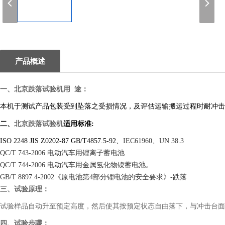
1
产品概述
北京跌落试验机
一、
用
途：
本机于测试产品包装受到坠落之受损情况，及评估运输搬运过程时耐冲击
北京跌落试验机
二、
适用标准
:
ISO 2248 JIS Z0202-87 GB/T4857.5-92
、
IEC61960
、UN 38.3
QC
/
T 743-2006 电动汽车用锂离子蓄电池
QC
/
T 744-2006 电动汽车用金属氢化物镍蓄电池
。
GB/T 8897.4-2002《原电池第4部分锂电池的安全要求》
-跌落
三、试验原理：
试验样品
自动升
至预定高度，然后使其按预定状态自由落下，与冲击台面
四、试验步骤：