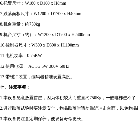
6.托臂尺寸：W18
0
x
D16
0
x
H
8mm
7.跌落面板尺寸：W1200
x
D1700
x
H40mm
8.机台重量：约750kg
9.机台尺寸（约）：W1200
x
D1700
x
H2400mm
10.控制器尺寸：W300
x
D300
x
H1100mm
11.电机功率：0.75KW
12.使用电源：
AC
3ψ 5
W
380V
50Hz
13.带缓冲装置，编码器精准设置高度。
七、注意事项：
1.本设备见意放置首层，因为体积较大而重量约750Kg，一般电梯进不
2.进行跌落试验时要注意安全，物品跌落时请勿靠近冲击台面，以免物
3.本设备要注意定期保养，使设备寿命更长。