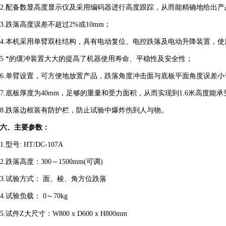
2.
配备数显高度显示仪及采用
编
码器进行高度跟踪，从而能精确地给出产
3.
跌落高度误差不超过2%或10mm
；
4.
本机采用单臂双柱结构，具有电动复位、电控跌落及电动升降装置，使
5
*的缓冲装置大大的提高了机器使用寿命、平稳性及安全性
；
6.
单臂设置，可方便地放置产品，跌落角度冲击面与底板平面角度误差小于
7.底板厚度为40mm，足够的重量和受力面积，从而实现到1.6米高度能承
8.跌落边框装有防护栏，防止试验中爆炸伤到人与物。
六、主要参数：
1.型号: HT/DC-107A
2.跌落高度：3
00
～1500
mm
(
可调
)
3.试验方式： 面、棱、角方位跌落
4.试验负载：
0
～70
kg
5.试件Z大尺寸：W800
x
D600
x
H800
mm