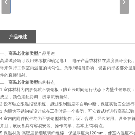
1
产品概述
一、
高温老化箱类型
产品用途：
高温试验箱可以用来考核和确定电工、电子产品或材料在温度循环变化
环来保持工作室内温度的均匀性。为限制辐射影响，设备内壁各部分温
件的直接辐射。
二、
高温老化箱类型
结构特点：
1.室体材料为内胆优质不锈钢板（防止长时间运行状态下内壁生锈厚度：
成型，颜色搭配协调，线条流畅自然。
2.设有独立限温报警系统，超过限制温度即自动中断，保证实验安全运
3.内胆为不锈钢板设计成在工作时是一个密闭，可安置试样进行高温试验
4.室内的附件配件均为不锈钢型材制作，设计合理，经久耐用。设备在
并且，该设备具有容易安装、操作简单，基本上*等特点。
5.保温材质:高密度超细玻璃纤维棉，保温厚度为120mm，使室内温度