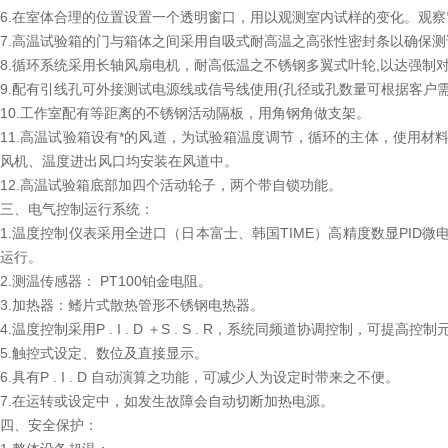
6.在室体合理的位置设置一个透明窗口，用以观测室内试样的变化。观察窗
7.高温试验箱的门与箱体之间采用自吸式耐高温之高张性密封条以确保
8.循环系统采用长轴风扇电机，耐高低温之不锈钢多翼式叶轮,以达强制
9.配有引线孔可外接测试电源线或信号线使用(孔径或孔数量可根据客户需
10.工作室配有等距离的不锈钢活动隔板，用角钢角做支架。
11.高温试验箱设有*的风道，为试验箱温度调节，循环的主体，使用
风机、温度进出风口均安装在风道中。
12.高温试验箱底部加四个活动轮子，两个带自锁功能。
三、电气控制运行系统：
1.温度控制仪表采用全进口（日本富士、韩国TIME）高精度数显PI
运行。
2.测温传感器： PT100铂金电阻。
3.加热器：鳍片式散热管形不锈钢电热器。
4.温度控制采用P . I . D ＋S . S . R，系统同频道协调控制，可
5.触控式设定、数位及直接显示。
6.具有P . I . D 自动演算之功能，可减少人为设定时带来之不便。
7.在运转或设定中，如发生故障会自动切断加热电源。
四、安全保护：