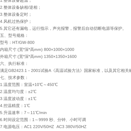
1.整体设备超温；
2.整体设备缺相/逆相；
3.整体设备定时；
4.风机过热保护；
5.其它还有漏电，运行指示，声光报警，报警后自动切断电源等保护。
五、型号规格：
型号：HT/GW-800
内箱尺寸:(宽*深*高mm) 800×1000×1000
外箱尺寸:(宽*深*高mm) 1350×1350×1600
六、执行标准：
满足GB2423.1－2001试验A《高温试验方法》国家标准，以及其它相
七、技术参数：
1.温度范围：室温+10℃～450℃
2.温度均匀度：±2℃
3.温度波动度：±1℃
4.控温精度：1℃
5.升温速率：7～11℃/min
6.时间设定范围：1～9999 秒、分钟、小时可调
7.电源电压：AC1 220V/50HZ AC3 380V/50HZ