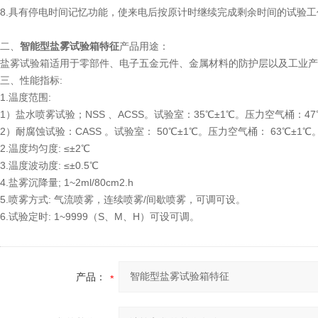
8.具有停电时间记忆功能，使来电后按原计时继续完成剩余时间的试验
二、
智能型盐雾试验箱特征
产品用途：
盐雾试验箱适用于零部件、电子五金元件、金属材料的防护层以及工业
三、性能指标:
1.温度范围:
1）盐水喷雾试验；NSS 、ACSS。试验室：35℃±1℃。压力空气桶：47
2）耐腐蚀试验：CASS 。试验室： 50℃±1℃。压力空气桶： 63℃±1℃
2.温度均匀度: ≤±2℃
3.温度波动度: ≤±0.5℃
4.盐雾沉降量; 1~2ml/80cm2.h
5.喷雾方式: 气流喷雾，连续喷雾/间歇喷雾，可调可设。
6.试验定时: 1~9999（S、M、H）可设可调。
产品：