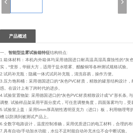
1
产品概述
一、
智能型盐雾试验箱特征
结构特点:
1.箱体材料：本机内外箱体均采用德国进口耐高温高湿高腐蚀性的*灰
实，*变形，华丽大方，适用于盐水喷雾、醋酸铜等各种测试规格试验。
2.试药补充瓶：隐藏一体式试药补充瓶，清洗容易，操作方便。
3.压力饱和桶：采用德国进口的*灰色PVC材质，精致的罐形结构设计
惑。在设计上有了跨时代的进步。
4.试验室置物架: 采用德国进口的*灰色PVC材质精致设计成”V”形长条, 
调整. 试验样品架采用平面分度式，可任意调整角度，四面落雾均匀，受
5.试验室上盖：采用5mm厚高韧性透明亚克力（进口）板，利用物理弯
槽.以防滴到被测试产品上。
6.全数字电路设计，温度控制准确，采用优质进口的电工材料，合理的
7.具有自动/手动加水功能，水位不足时能自动补充水位不会中断试验。