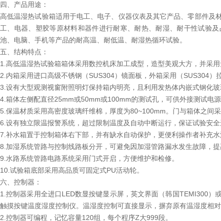
四、产品用途：
高低温湿热试验箱适用于电工、电子、仪器仪表及其它产品、零部件及
工、电器、塑胶等原材料和器件进行耐寒、耐热、耐湿、耐干性试验及品
池、电脑、手机等产品的耐高温、耐低温、耐湿热循环试验。
五、结构特点：
1.高低温湿热试验箱箱体采用数控机床加工成型，造型美观大方，并采
2.内箱采用进口高级不锈钢（SUS304）镜面板，外箱采用（SUS30
3.设有大型观测视窗附照明灯保持箱内明亮，且利用发热体内嵌式钢化
4.箱体左侧配直径25mm或50mm或100mm的测试孔，可供外接测试电
5.保温材质采用高密度玻璃纤维棉，厚度为80~100mm。门与箱体之
6.设有独立限温报警系统，超过限制温度及自动中断运行，保证试验安
7.补水箱置于控制箱体右下部，并有缺水自动保护，更便利操作者补充水
8.加湿系统管路与控制线路板分开，可避免因加湿管路漏水发生故障，
9.水路系统管路电路系统采用门式开启，方便维护和检修。
10.试验箱底部采用高品质可固定式PU活动轮。
六、控制器：
1.控制器采用全进口LED数显按键显示屏，英文界面（韩国TEMI300）
触摸按键温度湿度控制仪。温湿度控制可直接显示，摒弃原有温湿度相对
2.控制器可编程，记忆容量120组，每个程序Z大999段。