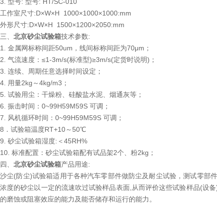
3. 型号: 型号: HT/SC-010
工作室尺寸:D×W×H 1000×1000×1000:mm
外形尺寸:D×W×H 1500×1200×2050:mm
三、
北京砂尘试验箱
技术参数:
1. 金属网标称间距50um，线间标称间距为70μm；
2. 气流速度：≤1-3m/s(标准型)≥3m/s(定货时说明)；
3. 连续、周期任意选择时间设定；
4. 用量2kg～4kg/m3；
5. 试验用尘：干燥粉、硅酸盐水泥、烟通灰等；
6. 振击时间：0~99H59M59S 可调；
7. 风机循环时间：0~99H59M59S 可调；
8．试验箱温度RT+10～50℃
9. 砂尘试验箱湿度:＜45RH%
10. 标准配置：砂尘试验箱配有试品架2个、粉2kg；
四、
北京砂尘试验箱
产品用途:
沙尘(防尘)试验箱适用于各种汽车零部件做防尘及耐尘试验，测试零部
浓度的砂尘以一定的流速吹过试验样品表面,从而评价这些试验样品(设
的磨蚀或阻塞效应的能力及能否储存和运行的能力。