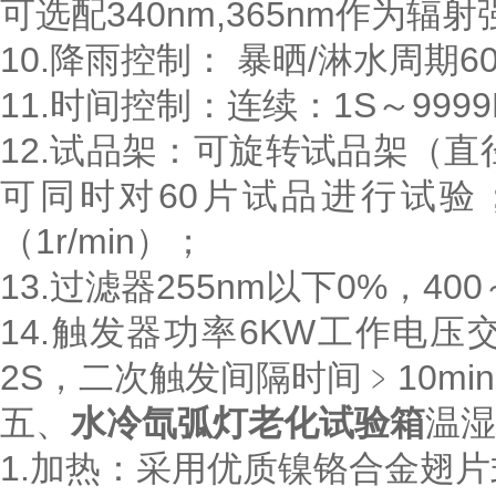
可选配340nm,365nm作为辐
10.降雨控制： 暴晒/淋水周期60min
11.时间控制：连续：1S～999
12.试品架：可旋转试品架（直
可同时对60片试品进行试验
（1r/min）；
13.过滤器255nm以下0%，400
14.触发器功率6KW工作电压交
2S，二次触发间隔时间﹥10mi
五、
水冷氙弧灯老化试验箱
温湿
1.加热：采用优质镍铬合金翅