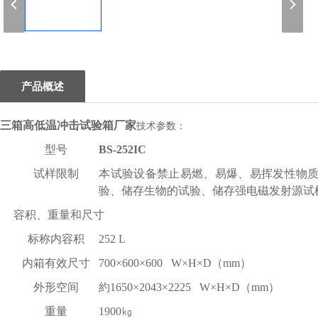
1
产品概述
三箱高低温冲击试验箱厂家
技术参数：
型号
BS-252IC
试样限制
本试验设备禁止易燃、易爆、易挥发性物
验、储存生物的试验、储存强电磁发射源试
容积、重量和尺寸
标称内容积
252 L
内箱有效尺寸
700×600×600 W×H×D（mm）
外形空间
約1650×2043×2225 W×H×D（mm）
重量
1900㎏