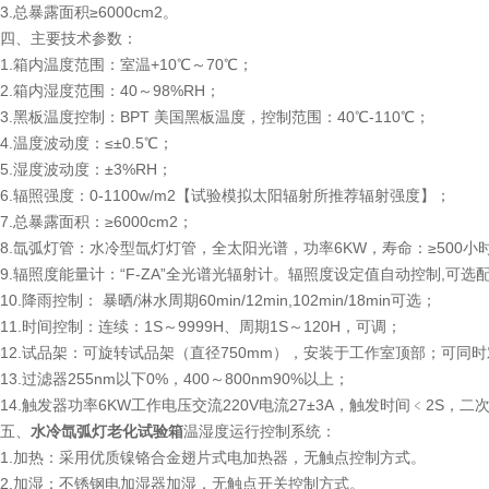
3.总暴露面积≥6000cm2。
四、主要技术参数：
1.箱内温度范围：室温+10℃～70℃；
2.箱内湿度范围：40～98%RH；
3.黑板温度控制：BPT 美国黑板温度，控制范围：40℃-110℃；
4.温度波动度：≤±0.5℃；
5.湿度波动度：±3%RH；
6.辐照强度：0-1100w/m2【试验模拟太阳辐射所推荐辐射强度】；
7.总暴露面积：≥6000cm2；
8.氙弧灯管：水冷型氙灯灯管，全太阳光谱，功率6KW，寿命：≥500小
9.辐照度能量计：“F-ZA”全光谱光辐射计。辐照度设定值自动控制,可选配3
10.降雨控制： 暴晒/淋水周期60min/12min,102min/18min可选；
11.时间控制：连续：1S～9999H、周期1S～120H，可调；
12.试品架：可旋转试品架（直径750mm），安装于工作室顶部；可同时
13.过滤器255nm以下0%，400～800nm90%以上；
14.触发器功率6KW工作电压交流220V电流27±3A，触发时间﹤2S，二
五、
水冷氙弧灯老化试验箱
温湿度运行控制系统：
1.加热：采用优质镍铬合金翅片式电加热器，无触点控制方式。
2.加湿：不锈钢电加湿器加湿，无触点开关控制方式。