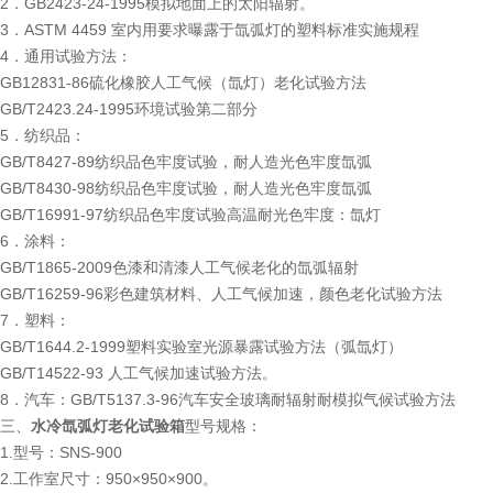
2．GB2423-24-1995模拟地面上的太阳辐射。
3．ASTM 4459 室内用要求曝露于氙弧灯的塑料标准实施规程
4．通用试验方法：
GB12831-86硫化橡胶人工气候（氙灯）老化试验方法
GB/T2423.24-1995环境试验第二部分
5．纺织品：
GB/T8427-89纺织品色牢度试验，耐人造光色牢度氙弧
GB/T8430-98纺织品色牢度试验，耐人造光色牢度氙弧
GB/T16991-97纺织品色牢度试验高温耐光色牢度：氙灯
6．涂料：
GB/T1865-2009色漆和清漆人工气候老化的氙弧辐射
GB/T16259-96彩色建筑材料、人工气候加速，颜色老化试验方法
7．塑料：
GB/T1644.2-1999塑料实验室光源暴露试验方法（弧氙灯）
GB/T14522-93 人工气候加速试验方法。
8．汽车：GB/T5137.3-96汽车安全玻璃耐辐射耐模拟气候试验方法
三、
水冷氙弧灯老化试验箱
型号规格：
1.型号：SNS-900
2.工作室尺寸：950×950×900。