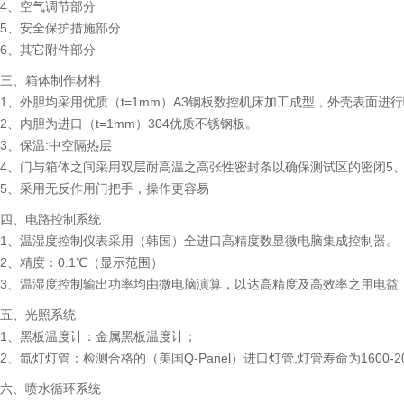
4、空气调节部分
5、安全保护措施部分
6、其它附件部分
三、箱体制作材料
1、外胆均采用优质（t=1mm）A3钢板数控机床加工成型，外壳表面
2、内胆为进口（t=1mm）304优质不锈钢板。
3、保温:中空隔热层
4、门与箱体之间采用双层耐高温之高张性密封条以确保测试区的密闭5
5、采用无反作用门把手，操作更容易
四、电路控制系统
1、温湿度控制仪表采用（韩国）全进口高精度数显微电脑集成控制器。
2、精度：0.1℃（显示范围）
3、温湿度控制输出功率均由微电脑演算，以达高精度及高效率之用电益
五、光照系统
1、黑板温度计：金属黑板温度计；
2、氙灯灯管：检测合格的（美国Q-Panel）进口灯管,灯管寿命为1600-2
六、喷水循环系统