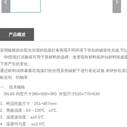
1
产品概述
采用能模拟全阳光光谱的氙弧灯来再现不同环境下存在的破坏性光波,可
SN型氙灯试验箱可用于新材料的选择、改变现有材料或评估材料组成
下所产生的变化。
通过材料试样暴露在氙弧灯的光照及热辐射下进行老化试验.来评价在高
粘合剂、织物等.
一、 技术规格
SN-66 内型尺寸380×500×350 外型尺寸520×770×630
1、样品托盘尺寸：251×457mm
2、黑板温度：63～100℃ ±3℃
3、温度波动度：≤±0.5℃
4、温度均匀度： ≤±2.0℃