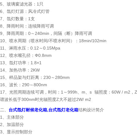
5、玻璃窗滤光器：1只
6、氙灯灯源：风冷式灯管
7、氙灯数量：1支
8、降雨时间：连续降雨可调
9、降雨周期：0～240min，间隔（断）降雨可调
10、喷水周期（喷水时间/不喷水时间）：18min/102min
11、淋雨水压：0.12～0.15Mpa
12、喷水嘴孔径：Ф0.8mm
13、氙灯功率：1.8×1
14、加热功率：2KW
15、样品架与灯距离：230～280mm
16、波长：290～800nm
17、光照周期连续可调，时间：1～999h、m、s 辐照度：60W / m2，
谱波长低于300nm时光辐照度Z大不超过2W/ m2
二、
台式氙灯耐候老化箱
,台式氙灯老化箱
结构设计简介
1、主体部分
2、加温部分
3、显示控制部分