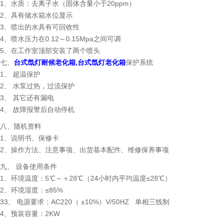
1、水质：去离子水（固体含量小于20ppm）
2、具有储水箱水位显示
3、喷出的水具有可回收性
4、喷水压力在0.12～0.15Mpa之间可调
5、在工作室顶部安装了两个喷头
七、
台式氙灯耐候老化箱
,台式氙灯老化箱
保护系统
1、 超温保护
2、 水泵过热，过流保护
3、 其它还有漏电
4、 故障报警后自动停机
八、随机资料
1、说明书、保修卡
2、操作方法、注意事项、出货基本配件、维修保养事项
九、 设备使用条件
1、环境温度：5℃～＋28℃（24小时内平均温度≤28℃）
2、环境湿度：≤85%
33、 电源要求：AC220（ ±10%）V/50HZ 单相三线制
4、预装容量：2KW