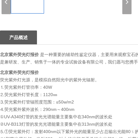
1
产品概述
北京紫外荧光灯报价
是一种重要的辅助性鉴定仪器，主要用来观察宝石
是兼研发、生产、销售于一体的专业试验设备有限公司，我们愿与您携手
北京紫外荧光灯报价
荧光紫外灯光源，是模拟自然阳光中的紫外光辐射。
⒈荧光紫外灯管功率：40W
⒉荧光紫外灯管长度：1120㎜
⒊荧光紫外灯管辐照度范围：≤50w/m2
⒋荧光紫外紫外波长：290nm～400nm
①UV-A340灯管的发光光谱能量主要集中在340nm的波长处
②UV-B313灯管的发光光谱能量主要集中在313nm的波长处
⒌①荧光紫外灯：发射400nm以下紫外光的能量至少占总输出光能80﹪