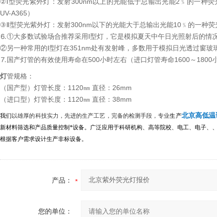
②Ⅰ型荧光紫外灯：发射300nm以上的光能低于总输出光能2﹪的一种荧光紫外灯。
UV-A365）
③Ⅱ型荧光紫外灯：发射300nm以下的光能大于总输出光能10﹪的一种荧
⒍①大多数试验场合推荐采用Ⅰ型灯，它是模拟夏天中午日光照射后的情况
②另一种常用的Ⅰ型灯在351nm处有发射峰，多数用于模拟日光透过窗玻
⒎国产灯管的有效使用寿命在500小时左右（进口灯管寿命1600～1800
灯
管规格：
（国产型）灯管长度：1120㎜ 直径：26mm
（进口型）灯管长度：1120㎜ 直径：38mm
北京高低温
我们
以雄厚的科技实力，先进的生产工艺，完备的检测手段，专业
生产
新材料筛选和产品质量控制*设备。广泛应用于科研机构、高等院校、电工、电子、
根据客户需求设计生产非标设备。
产品：
您的单位：