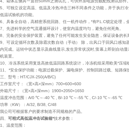
4、箱体左侧具一直径50mm之测试孔，可供外加电源负载配线测试部件
5、可独立设定高温、低温及冷热冲击三种不同条件之功能，并于执行冷
低温试验机的功能。
6、具备全自动，高精密系统回路、任一机件动作，*有P.L.C锁定处理，全
7、先进科学的空气流通循环设计，使室内温度均匀，避免任何死角。
8、完备的安全保护装置，避免了任何可能发生安全隐患，保证设备的长
9、可设定循环次数及除霜次数自动（手动） 除，出风口于回风口感知
内完成。运转中状态显示及曲线显示,发生异常状况时,萤幕上即刻自动显
机装置。
10、冷冻系统采用复迭高效低温回路系统设计，冷冻机组采用欧美*压缩机
11、*安全保护功能：电源过载保护、漏电保护、控制回路过载、短路
三、型号：HT/CJX-250(A/B/C)
工作室尺寸：（宽×高×深mm）700×600×600
外箱尺寸：（宽×高×深mm）1900×2050×1650
温度冲击范围：A/0 ℃～-40 ℃ , B/-10 ℃～-55 ℃ , C/-10 ℃～-65 ℃
功率（KW）：A/32, B/38, C/48
我公司可根据客户的要求制造不同规格的产品。
四、
可程式高低温冲击试验箱*
技术参数：
1、温度范围：