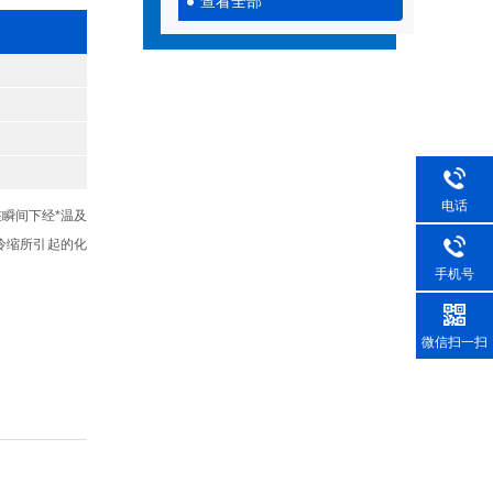
查看全部
电话
瞬间下经*温及
冷缩所引起的化
手机号
微信扫一扫