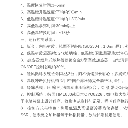
4、温度恢复时间:3~5min
5、高温槽升温速度:平均约5℃/min
6、低温槽降温速度:平均约1.5℃/min
7、高低温暴露时间:30min以上
8、高低温转换时间：≤15秒
三、运行控制系统：
1、钣金：内箱材质：镜面不锈钢板(SUS304，1.0mm厚)，外
2、保温材质:高温槽: 24k玻璃棉，低温槽: 聚胺脂硬质发泡+
3、加热器:鳍片式散热管镍铬合金U型高效加热器，自动演算
ON/OFF控制省电约30%。
4、送风循环系统:台制马达2台，附不锈钢加长轴心；多翼式扇叶
5、温度冲击执行机构:采用中国台湾压德克全套*气动组件。
6、冷冻系统：压 缩 机:法国泰康压缩机2台，冷 凝 器:水
7、控制系统：韩国TIME880或日本OYO8226，微电
于电脑荧幕上设计程序、收集测试资料与记录、呼叫程序执
8、控制方式与特色︰利用低温及高温蓄冷蓄热储存槽，依动作需
SSR，使系统之加热量等于热损耗量，故能长期稳定使用。