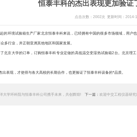
恒泰丰科的杰出表现更加验证
点击次数：2002次 更新时间：2014-12
起的环境试验箱生产厂家北京恒泰丰科来说，已经拥有中国的很多市场领域，用户也
等众多行业，并正朝亚洲其他地区和国家发展。
接了北京大学的订单，订购恒泰丰科专业定做的高低温交变湿热试验箱
2
台。北京理工
杰出表现，才使得与各大高校的长期合作，也更验证了恒泰丰科设备的*品质。
洋大学环科院与恒泰丰科公司携手未来，共创辉煌!
下一篇：
欢迎中交工程仪器研究