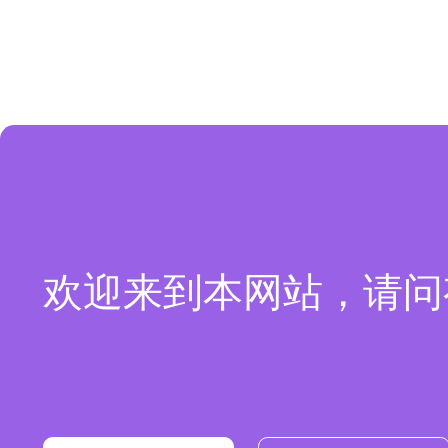
欢迎来到本网站，请问