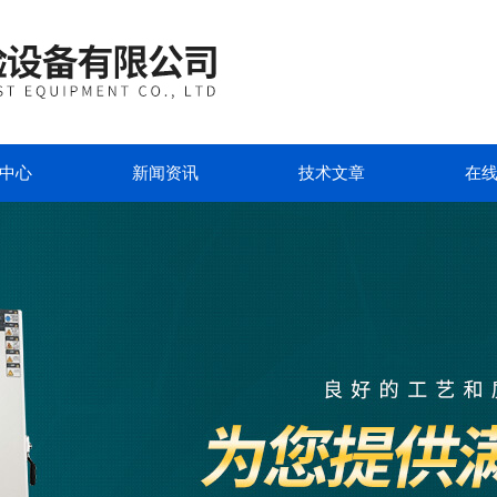
中心
新闻资讯
技术文章
在