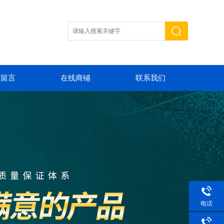
线留言
在线商铺
联系我们
电话