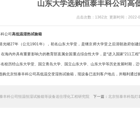
山东大学选购恒泰丰科公司高
点击次数：1362次 更新时间：2022-05
丰科公司
高低温湿热试验箱
光绪27年（公元1901年），初名山东大学堂，是继京师大学堂之后清朝政府创
在海内外具有重要影响力的教育部直属全国重点综合性大学，是*进入国家“211工程"、
年名校历经山东大学堂、国立青岛大学、国立山东大学、山东大学等历史发展时期，迁
购北京恒泰丰科公司高低温交变湿热试验箱，现设备已送到客户地点，并顺利通过
泰丰科公司恒温恒湿试验箱等设备送往理化工程研究院
下一篇：
北京恒泰丰科氙灯