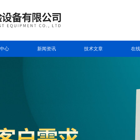
中心
新闻资讯
技术文章
在