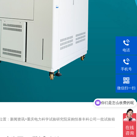
电话
手机号
微信扫一扫
你们是怎么收费的呢
现在有优惠活动吗
位置：
新闻资讯
>
重庆电力科学试验研究院采购恒泰丰科公司一批试验箱