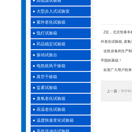
高低温试验箱
大型步入式试验室
紫外老化试验箱
Z近，北京恒泰丰科公
氙灯试验箱
外老化试验箱, 臭
药品稳定试验箱
这批设备的生产制
振动试验台
牢固的基础！
电热鼓风干燥箱
欢迎广大用户前来
真空干燥箱
盐雾试验箱
上一篇：
华中科
臭氧老化试验箱
高温老化试验箱
温度快速变化试验箱
高低温冲击试验箱