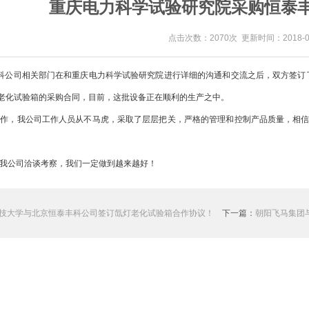
重庆电力科学试验研究院采购恒泰
点击次数：2070次 更新时间：2018-03
司相关部门在和重庆电力科学试验研究院进行详细的沟通和交流之后，双方签订了HT/GDW-
氧老化试验箱的采购合同，目前，这批设备正在顺利的生产之中。
作，我公司工作人员从不马虎，采取了层层把关，严格的管理和控制产品质量，相信
我公司洽谈考察，我们一定做到越来越好！
技大学与北京恒泰丰科公司签订氙灯老化试验箱合作协议！
下一篇：
朝阳飞马集团