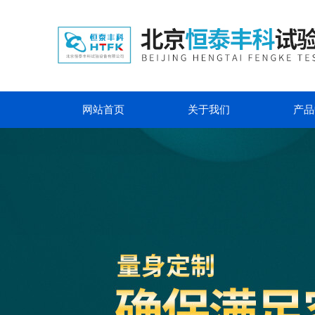
网站首页
关于我们
产品