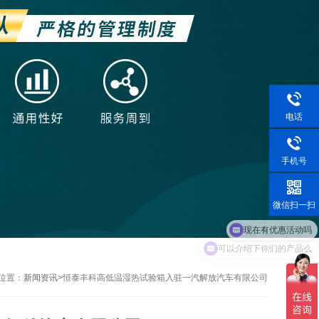
电话
手机号
微信扫一扫
现在有优惠活动吗
可以介绍下你们的产品么
位置：
新闻资讯
>
恒泰丰科高低温湿热试验箱入驻一汽解放汽车有限公司