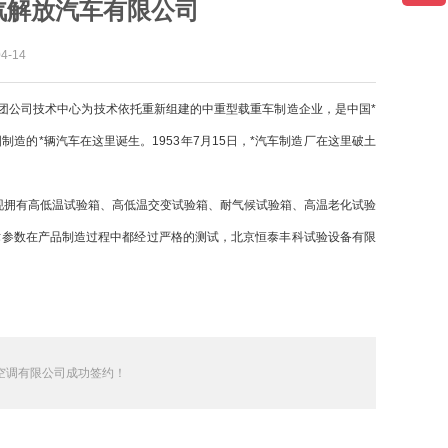
汽解放汽车有限公司
-14
集团公司技术中心为技术依托重新组建的中重型载重车制造企业，是中国*
的*辆汽车在这里诞生。1953年7月15日，*汽车制造厂在这里破土
现拥有高低温试验箱、高低温交变试验箱、耐气候试验箱、高温老化试验
技术参数在产品制造过程中都经过严格的测试，北京恒泰丰科试验设备有限
空调有限公司成功签约！