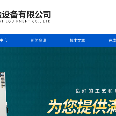
中心
新闻资讯
技术文章
在