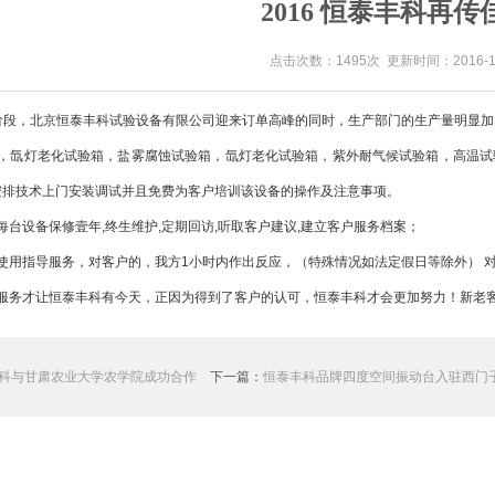
2016 恒泰丰科再传
点击次数：1495次 更新时间：2016-12
入阶段，北京恒泰丰科试验设备有限公司迎来订单高峰的同时，生产部门的生产量明显
，氙灯老化试验箱，盐雾腐蚀试验箱，氙灯老化试验箱，紫外耐气候试验箱，高温试
安排技术上门安装调试并且免费为客户培训该设备的操作及注意事项。
台设备保修壹年,终生维护,定期回访,听取客户建议,建立客户服务档案；
用指导服务，对客户的，我方1小时内作出反应，（特殊情况如法定假日等除外） 对
服务才让恒泰丰科有今天，正因为得到了客户的认可，恒泰丰科才会更加努力！新老
科与甘肃农业大学农学院成功合作
下一篇：
恒泰丰科品牌四度空间振动台入驻西门