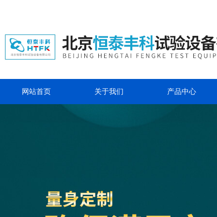
网站首页
关于我们
产品中心