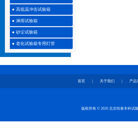
高低温冲击试验箱
淋雨试验箱
砂尘试验箱
老化试验箱专用灯管
首页
|
关于我们
|
产品
版权所有 © 2026 北京恒泰丰科