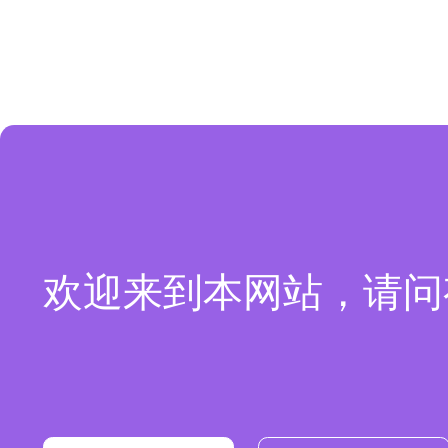
欢迎来到本网站，请问