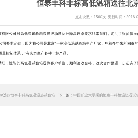
恒泰丰科非标高低温箱送往北
点击次数：1560次 更新时间：2016-08
有限公司对高低温试验箱温度波动度及升降温速率要求非常苛刻，询问了很多供应
贵公司要求定做，因为我公司是北京*一家高低温试验箱生产厂家，凭着多年来所积蓄
质量控制体系，*有实力生产各种非标产品。
细，性能的高低温试验箱送到客户单位，顺利验收合格，这次合作更进一步证实了
学选购恒泰丰科高低温湿热试验箱
下一篇：
中国矿业大学采购恒泰丰科恒温恒湿试