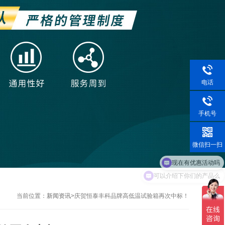
电话
手机号
微信扫一扫
现在有优惠活动吗
可以介绍下你们的产品么
当前位置：
新闻资讯
>
庆贺恒泰丰科品牌高低温试验箱再次中标！