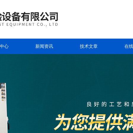
中心
新闻资讯
技术文章
在