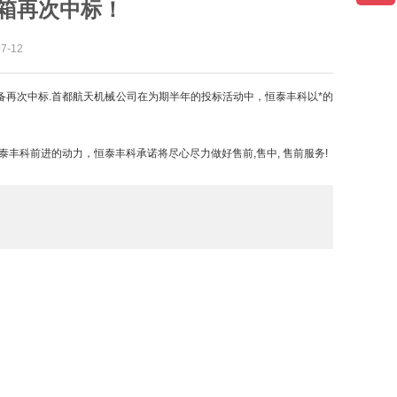
箱再次中标！
-12
备再次中标.首都航天机械公司在为期半年的投标活动中，恒泰丰科以*的
丰科前进的动力，恒泰丰科承诺将尽心尽力做好售前,售中, 售前服务!