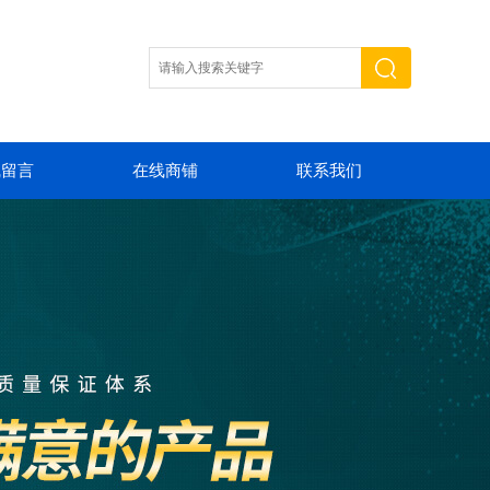
线留言
在线商铺
联系我们