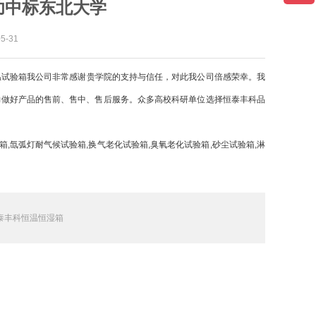
功中标东北大学
-31
温试验箱我公司非常感谢贵学院的支持与信任，对此我公司倍感荣幸。我
力做好产品的售前、售中、售后服务。众多高校科研单位选择恒泰丰科品
,氙弧灯耐气候试验箱,换气老化试验箱,臭氧老化试验箱,砂尘试验箱,淋
泰丰科恒温恒湿箱