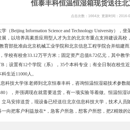
恒泰丰科恒温恒湿箱现货送往北
点击次数：1664次 更新时间：2016-04
eijing Information Science and Technology U
发展，以培养高素质应用型人才为主的北京市重点支持建设高校，
月，经教育部批准由北京机械工业学院和北京信息工程学院合并组建
月，学校有校舍33.12万平方米；固定资产总值8.72亿元，其中教学
79TB；设置有12个学院（系），35个本科专业；有全日制在校生近
科生近11000人。
息科技大学张老师到北京恒泰丰科，咨询恒温恒湿箱技术参数能满
SJ-80），并强调现在就需要送货，有一项实验等着做。恒温恒
，立马安排送货，现设备已经送往北京信息科技大学，技术人员
一向把客户利益放在*，急客户所急，想客户所想，把Z精致的设