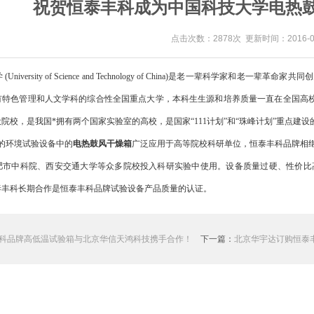
祝贺恒泰丰科成为中国科技大学电热
点击次数：2878次 更新时间：2016-01
niversity of Science and Technology of China)是老一辈科
特色管理和人文学科的综合性全国重点大学，本科生生源和培养质量一直在全国高校中。是*
院校，是我国*拥有两个国家实验室的高校，是国家“111计划”和“珠峰计划”重点建设
的环境试验设备中的
电热鼓风干燥箱
广泛应用于高等院校科研单位，恒泰丰科品牌相
肥市中科院、西安交通大学等众多院校投入科研实验中使用。设备质量过硬、性价比
泰丰科长期合作是恒泰丰科品牌试验设备产品质量的认证。
科品牌高低温试验箱与北京华信天鸿科技携手合作！
下一篇：
北京华宇达订购恒泰